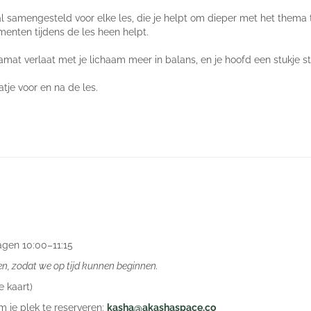
 samengesteld voor elke les, die je helpt om dieper met het thema 
enten tijdens de les heen helpt.
ogamat verlaat met je lichaam meer in balans, en je hoofd een stukje sti
je voor en na de les.
gen 10:00–11:15
en, zodat we op tijd kunnen beginnen.
 kaart)
m je plek te reserveren:
kasha@akashaspace.co