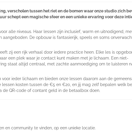
g, verscholen tussen het riet en de bomen waar onze studio zich be
tuur schept een magische sfeer en een unieke ervaring voor deze int
oor alle niveaus. Haar lessen zijn inclusief, warm en uitnodigend, me
 aangeboden. De opbouw is fantasierijk, speels en soms onverwach
ft zij een rijk verhaal door iedere practice heen. Elke les is opgeb
aar een plek waar je contact kunt maken met je lichaam. Een niet-
ing staat altijd centraal, met zachte aanmoediging om te luisteren 
ijn voor ieder lichaam en bieden onze lessen daarom aan de gemeen
e lessen kosten tussen de €5 en €20, en jij mag zelf bepalen welk b
via de QR-code of contant geld in de betaalbox doen.
en en community te vinden, op een unieke locatie.