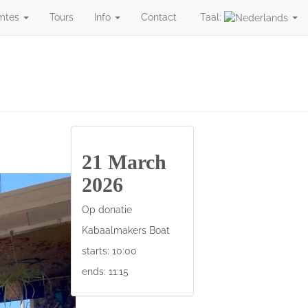
mtes
Tours
Info
Contact
Taal:
es
Tours
Info
Contact
Taal:
21 March
2026
Op donatie
Kabaalmakers Boat
starts: 10:00
ends: 11:15