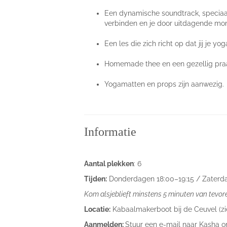
Een dynamische soundtrack, speciaal
verbinden en je door uitdagende mom
Een les die zich richt op dat jij je y
Homemade thee en een gezellig praat
Yogamatten en props zijn aanwezig.
Informatie
Aantal plekken
: 6
Tijden:
Donderdagen 18:00–19:15 / Zaterda
Kom alsjeblieft minstens 5 minuten van tevor
Locatie:
Kabaalmakerboot bij de Ceuvel (zie
Aanmelden:
Stuur een e-mail naar Kasha o