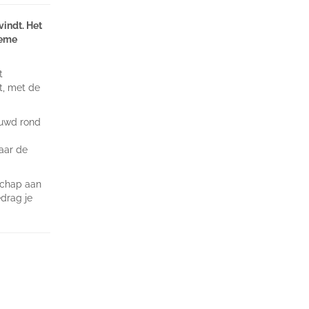
vindt. Het
ieme
t
t, met de
ouwd rond
naar de
schap aan
edrag je