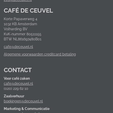
CAFÉ DE CEUVEL
Korte Papaverweg 4
1032 KB Amsterdam
Volharding BV
KvK-nummer 80511155
BTW NL861697480B01
cafe@deceuvel.nl
Algemene voorwaarden creditcard betaling
CONTACT
Voor café zaken
cafe@deceuvel.nl
(020) 229 62 10
Zaalverhuur
boekingen@deceuvel.nl
Marketing & Communicatie