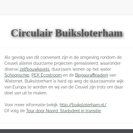
Skip
Toggl
to
navig
content
Circulair Buiksloterham
Als gevolg van dit convenant zijn in de omgeving rondom de
Ceuvel allerlei duurzame projecten gerealiseerd, waaronder
diverse
zelfbouwkavels
, duurzaam wonen op het water
Schoonschip
,
PEK Ecostroom
en de
Biogasraffinaderij
van
Waternet. Buiksloterham is hard op weg de duurzaamste wijk
van Europa te worden en wij van de Ceuvel zijn trots om daar
deel van uit te maken.
Voor meer informatie bekijk:
http://buiksloterham.nl/
Of volg de
Tour door Noord: Stadsdeel in transitie
.