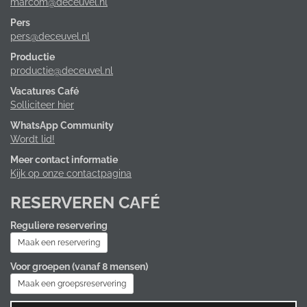
marcom@deceuvel.nl
Pers
pers@deceuvel.nl
Productie
productie@deceuvel.nl
Vacatures Café
Solliciteer hier
WhatsApp Community
Wordt lid!
Meer contact informatie
Kijk op onze contactpagina
RESERVEREN CAFÉ
Reguliere reservering
Maak een reservering
Voor groepen (vanaf 8 mensen)
Maak een groepsreservering