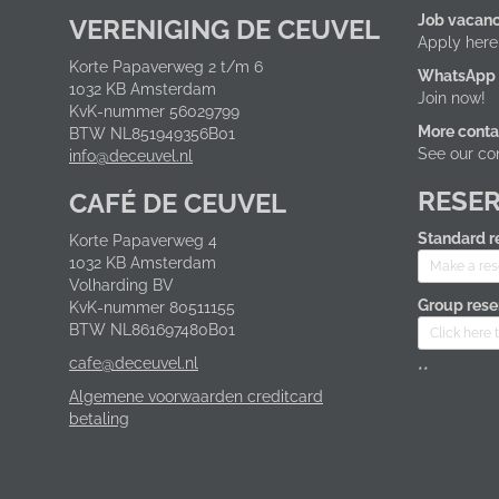
Job vacanc
VERENIGING DE CEUVEL
Apply here
Korte Papaverweg 2 t/m 6
WhatsApp
1032 KB Amsterdam
Join now!
KvK-nummer 56029799
More conta
BTW NL851949356B01
See our co
info@deceuvel.nl
RESER
CAFÉ DE CEUVEL
Standard r
Korte Papaverweg 4
1032 KB Amsterdam
Make a res
Volharding BV
Group reser
KvK-nummer 80511155
BTW NL861697480B01
Click here 
cafe@deceuvel.nl
**
Algemene voorwaarden creditcard
betaling