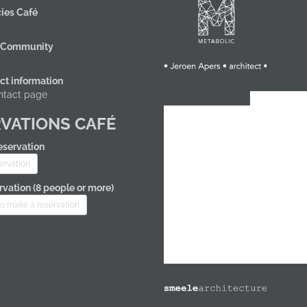
ies Café
 Community
ct information
ntact page
VATIONS CAFÉ
eservation
ervation
vation (8 people or more)
to make a reservation