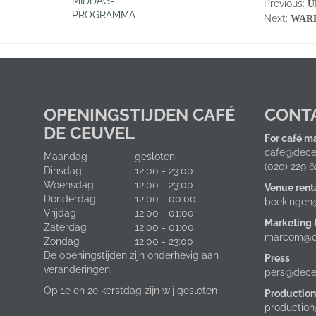
MIDDAG-
Post
P
Previous:
U
PROGRAMMA
p
Next
Next:
WAR
navig
post:
OPENINGSTIJDEN CAFÉ
CONT
DE CEUVEL
For café m
cafe@deceu
Maandag
gesloten
(020) 229 6
Dinsdag
12:00 - 23:00
Woensdag
12:00 - 23:00
Venue rent
Donderdag
12:00 - 00:00
boekingen
Vrijdag
12:00 - 01:00
Marketing
Zaterdag
12:00 - 01:00
marcom@de
Zondag
12:00 - 23:00
De openingstijden zijn onderhevig aan
Press
veranderingen.
pers@deceu
Op 1e en 2e kerstdag zijn wij gesloten
Production
production