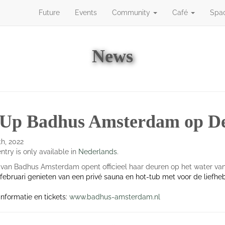
Future
Events
Community
Café
Spa
Future
Events
Community
Café
Space
News
Up Badhus Amsterdam op De
th, 2022
entry is only available in
Nederlands
.
 van Badhus Amsterdam
opent officieel haar deuren op het water v
 februari genieten van een privé sauna en hot-tub met voor de liefhe
nformatie en tickets:
www.badhus-amsterdam.nl