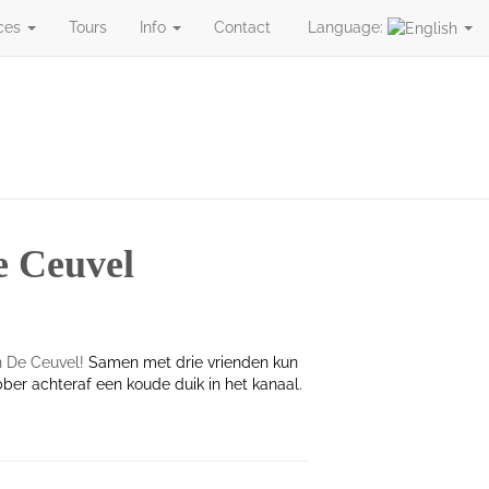
ces
Tours
Info
Contact
Language:
s
Tours
Info
Contact
Language:
 Ceuvel
an De Ceuvel!
Samen met drie vrienden kun
bber achteraf een koude duik in het kanaal.