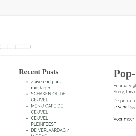
Skip
to
content
Pop-
Recent Posts
Zuiverend park
Posted
February 9
middagen
on
Sorry, this 
SCHAKEN OP DE
CEUVEL
De pop-up
MENU CAFÉ DE
je vanaf 25
CEUVEL
CEUVEL
Voor meer i
PLEINFEEST
DE VERJAARDAG /